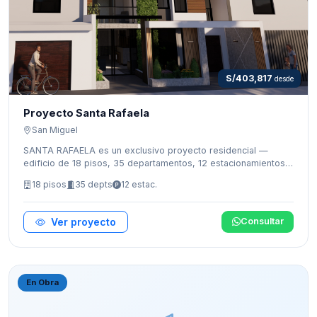
S/403,817
desde
Proyecto Santa Rafaela
San Miguel
SANTA RAFAELA es un exclusivo proyecto residencial —
edificio de 18 pisos, 35 departamentos, 12 estacionamientos
— con áreas comunes (sala de reuniones, zona de parrillas
18 pisos
35 depts
12 estac.
con vista al mar, Pet wash). Ubicado en el corazón de San
Miguel. En etapa de PREVENTA con precios desde S/ 403,817.
Ver proyecto
Consultar
En Obra