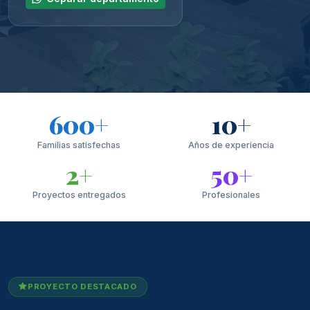
600+
10+
Familias satisfechas
Años de experiencia
2+
50+
Proyectos entregados
Profesionales
PROYECTO DESTACADO